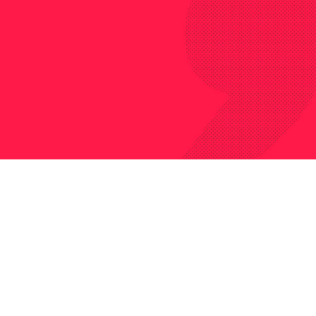
nte eros, venenatis vel
sit amet.
nstructor