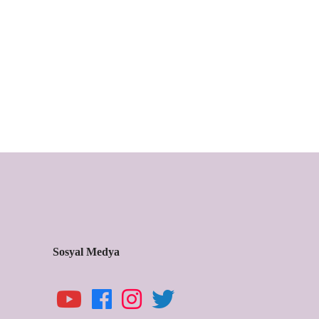
et natuna msie itet
ctor
nim ven
rud exu.
Sosyal Medya