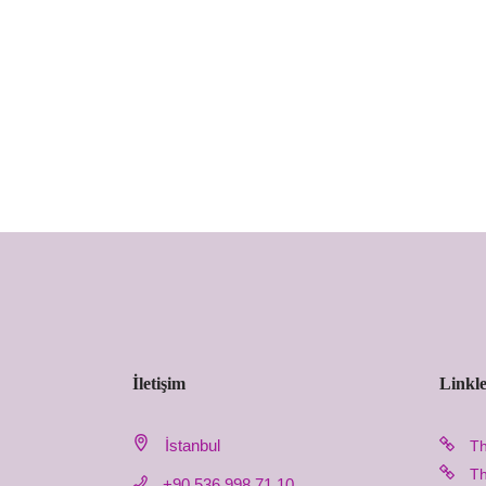
İletişim
Linkl
İstanbul
Th
Th
+90 536 998 71 10