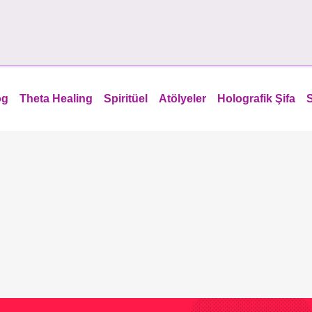
og
Theta Healing
Spiritüel
Atölyeler
Holografik Şifa